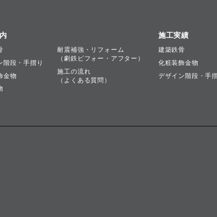
内
施工実績
骨
耐震補強・リフォーム
建築鉄骨
（劇鉄ビフォー・アフター）
ン階段・手摺り
化粧装飾金物
施工の流れ
飾金物
デザイン階段・手
（よくある質問）
物