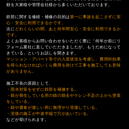
頼を大家様や管理会社様から多くいただいております。
鉄部に関する修繕・補修の目的は
第一に事故を起こさずに安
心・安全に利用できるかです。
次に
どれくらいの間、あと何年間安心・安全に利用できるか
です。
よくお客様からお問い合わせをいただく際に「何年か前にリ
フォーム業社に直していただきましたが、もうだめになって
きている」というお話しを聞きます。
マンション・アパート等での入居状況を考慮し、費用対効果
を得られなければいくら費用を掛けて工事を施工しても意味
がありません。
施工不良の原因として、
・雨水対策をせずに鉄部を補修する。
・錆が発生している所の錆の除去やケレン不足の上から塗装
をしている。
・錆や腐食が激しい所に無理やり溶接している。
・溶接の施工が中途半端で穴があいている。
などが挙げられます。