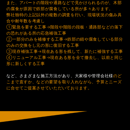
また、アパートの階段や通路などで見かけられるのが、木部
の腐食が原因で鉄部が腐食している所が多々あります。
弊社独特の上記以外の複数の調査を行い、現場状況の傷み具
合や耐年数を考慮し
①緊急を要する工事→階段や階段の段板・通路部などの落下
の恐れがある所の応急補強工事
②一部分のみを補修する工事→鉄部の錆や腐食している部分
のみの交換をし元の形に復旧する工事
③現存補強工事→現在ある形を残して、新たに補強する工事
④リニューアル工事→現在ある形を全て撤去し、以前と同じ
形に新しくする工事
など、さまざまな施工方法があり、大家様や管理会社様
のど
こまで直すか、などの要望を取り入れながら、予算とニーズ
に合せてご提案させていただいております。